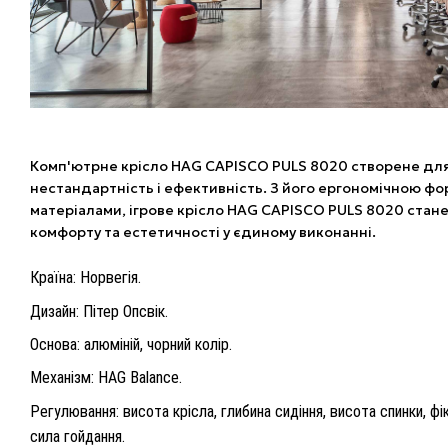
Комп'ютрне крісло HAG CAPISCO PULS 8020 створене для 
нестандартність і ефективність. З його ергономічною ф
матеріалами, ігрове крісло HAG CAPISCO PULS 8020 стан
комфорту та естетичності у єдиному виконанні.
Країна: Норвегія.
Дизайн: Пітер Опсвік.
Основа: алюміній, чорний колір.
Механізм: HAG Balance.
Регулювання: висота крісла, глибина сидіння, висота спинки, фі
сила гойдання.