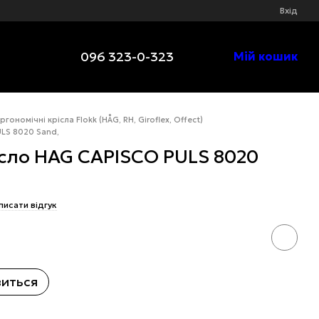
Вхід
096 323-0-323
Мій кошик
ргономічні крісла Flokk (HÅG, RH, Giroflex, Offect)
LS 8020 Sand,
ісло HAG CAPISCO PULS 8020
писати відгук
виться