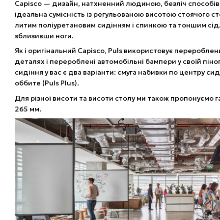
Capisco — дизайн, натхненний людиною, безліч способів 
ідеальна сумісність із регульованою висотою стоячого с
литим поліуретановим сидінням і спинкою та тоншим сід
зблизивши ноги.
Як і оригінальний Capisco, Puls використовує перероблен
деталях і перероблені автомобільні бампери у своїй піно
сидіння у вас є два варіанти: смуга набивки по центру сид
оббите (Puls Plus).
Для різної висоти та висоти столу ми також пропонуємо г
265 мм.