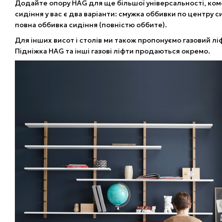
Додайте опору HAG для ще більшої універсальності, ком
сидіння у вас є два варіанти: смужка оббивки по центру с
повна оббивка сидіння (повністю оббите).
Для інших висот і столів ми також пропонуємо газовий ліф
Підніжка HAG та інші газові ліфти продаються окремо.