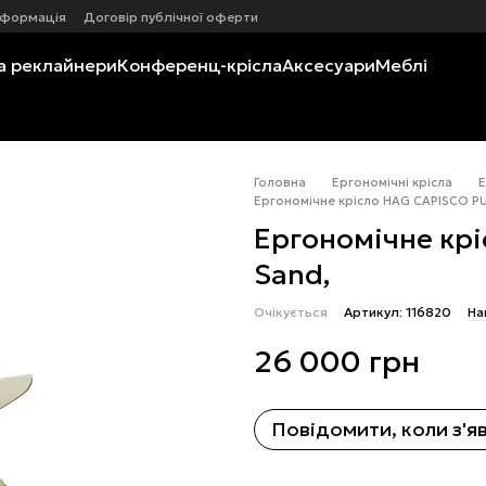
нформація
Договір публічної оферти
а реклайнери
Конференц-крісла
Аксесуари
Меблі
Головна
Ергономічні крісла
Е
Ергономічне крісло HAG CAPISCO PU
Ергономічне кр
Sand,
Очікується
Артикул: 116820
На
26 000 грн
Повідомити, коли з'я