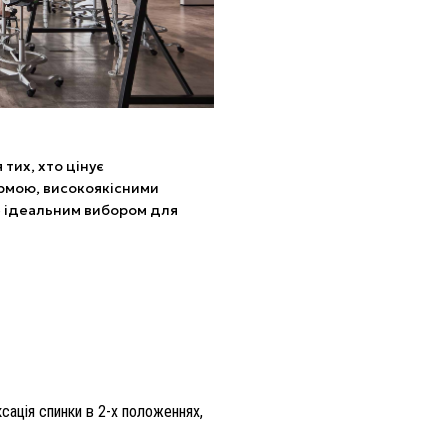
тих, хто цінує
ормою, високоякісними
е ідеальним вибором для
ксація спинки в 2-х положеннях,