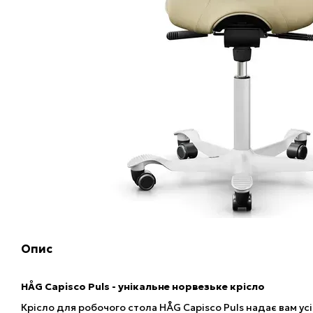
Опис
HÅG Capisco Puls - унікальне норвезьке крісло
Крісло для робочого стола HÅG Capisco Puls надає вам усі