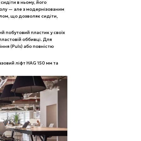
сидіти в ньому, його
толу — але з модернізованим
лом, що дозволяє сидіти,
ий побутовий пластик у своїх
пластовій оббивці. Для
іння (Puls) або повністю
азовий ліфт HAG 150 мм та