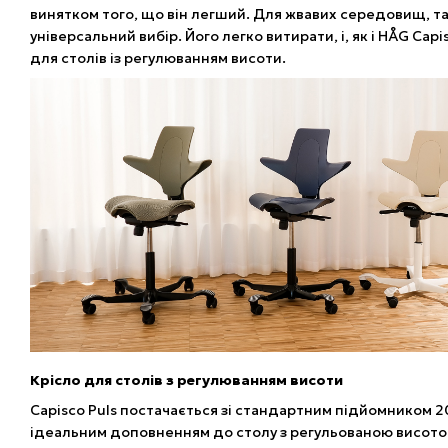
винятком того, що він легший. Для жвавих середовищ, так
універсальний вибір. Його легко витирати, і, як і HÅG Cap
для столів із регулюванням висоти.
Крісло для столів з регулюванням висоти
Capisco Puls постачається зі стандартним підйомником 2
ідеальним доповненням до столу з регульованою висотою