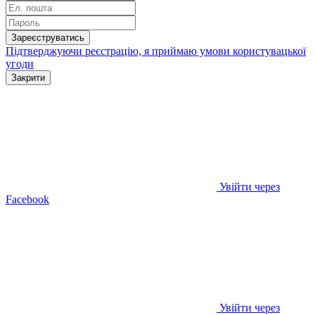
Зареєструватись
Підтверджуючи реєстрацію, я приймаю умови
користувацької
угоди
Закрити
Увійти через
Facebook
Увійти через