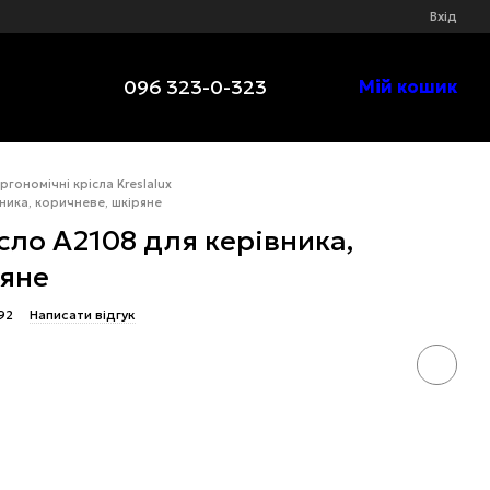
Вхід
096 323-0-323
Мій кошик
ргономічні крісла Kreslalux
ника, коричневе, шкіряне
сло A2108 для керівника,
ряне
92
Написати відгук