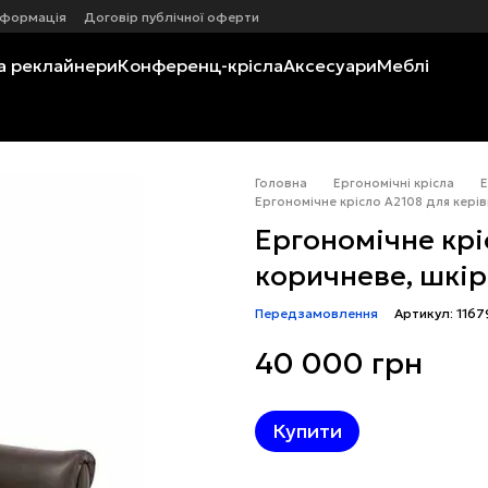
нформація
Договір публічної оферти
а реклайнери
Конференц-крісла
Аксесуари
Меблі
Головна
Ергономічні крісла
Е
Ергономічне крісло A2108 для керів
Ергономічне крі
коричневе, шкі
Передзамовлення
Артикул: 1167
40 000 грн
Купити