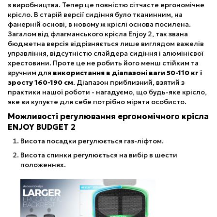
з виробництва. Тепер це повністю сітчасте ергономічне
крісло. В старій версії сидіння було тканинним, на
фанерній основі, в новому ж кріслі основа посилена.
Загалом від флагманського крісла Enjoy 2, так звана
бюджетна версія відрізняється лише виглядом важелів
управління, відсутністю слайдера сидіння і алюмінієвої
хрестовини. Проте це не робить його менш стійким та
зручним для
використання в діапазоні ваги 50-110 кг і
зросту 160-190 см
. Діапазон приблизний, взятий з
практики нашої роботи - нагадуємо, що будь-яке крісло,
яке ви купуєте для себе потрібно міряти особисто.
Можливості регулювання ергономічного крісла
ENJOY BUDGET 2
Висота посадки регулюється газ-ліфтом.
Висота спинки регулюється на вибір в шести
положеннях.