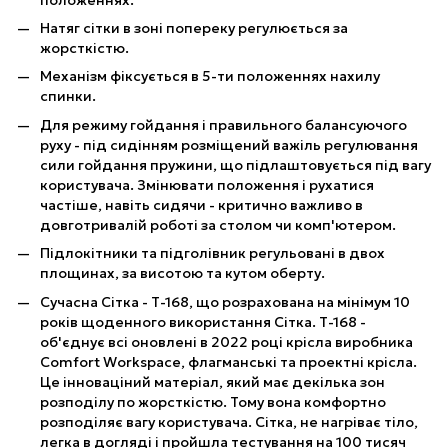
Натяг сітки в зоні попереку регулюється за
жорсткістю.
Механізм фіксується в 5-ти положеннях нахилу
спинки.
Для режиму гойдання і правильного балансуючого
руху - під сидінням розміщений важіль регулювання
сили гойдання пружини, що підлаштовується під вагу
користувача. Змінювати положення і рухатися
частіше, навіть сидячи - критично важливо в
довготривалій роботі за столом чи комп'ютером.
Підлокітники та підголівник регульовані в двох
площинах, за висотою та кутом оберту.
Сучасна Сітка - Т-168, що розрахована на мінімум 10
років щоденного використання Сітка. Т-168 -
об'єднує всі оновлені в 2022 році крісла виробника
Comfort Workspace, флагманські та проектні крісла.
Це інноваціний матеріал, який має декілька зон
розподілу по жорсткістю. Тому вона комфортно
розподіляє вагу користувача. Сітка, не нагріває тіло,
легка в догляді і пройшла тестування на 100 тисяч