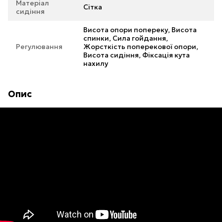
Матеріал
Сітка
сидіння
Висота опори попереку, Висота
спинки, Сила гойдання,
Регулювання
Жорсткість поперекової опори,
Висота сидіння, Фіксація кута
нахилу
Опис