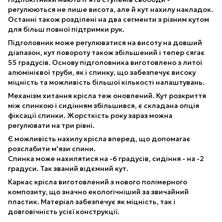
регулюються не лише висота, але й кут нахилу накладок.
Останні також розділені на два сегменти з різним кутом
для більш повної підтримки рук.
Підголовник може регулюватися на висоту на довший
діапазон, кут повороту також збільшений і тепер сягає
55 градусів. Основу підголовника виготовлено з литої
алюмінієвої труби, як і спинку, що забезпечує високу
міцність та можливість більшої кількості налаштувань.
Механізм хитання крісла теж оновлений. Кут розкриття
між спинкою і сидінням збільшився, є складана опція
фіксації спинки. Жорсткість року зараз можна
регулювати на три рівні.
Є можливість нахилу крісла вперед, що допомагає
розслабити м'язи спини.
Спинка може нахилятися на -6 градусів, сидіння - на -2
градуси. Так званий відємний кут.
Каркас крісла виготовлений з нового полімерного
композиту, що значно екологічніший за звичайний
пластик. Матеріал забезпечує як міцність, так і
довговічність усієї конструкції.