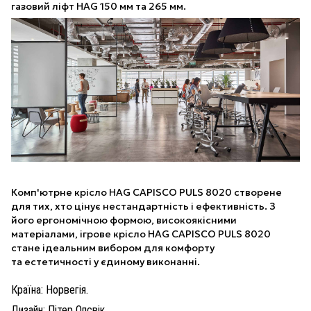
газовий ліфт HAG 150 мм та 265 мм.
Комп'ютрне крісло HAG CAPISCO PULS 8020 створене
для тих, хто цінує нестандартність і ефективність. З
його ергономічною формою, високоякісними
матеріалами, ігрове крісло HAG CAPISCO PULS 8020
стане ідеальним вибором для комфорту
та естетичності у єдиному виконанні.
Країна: Норвегія.
Дизайн: Пітер Опсвік.