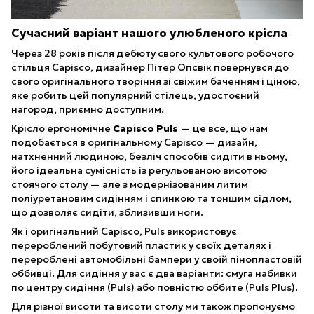
Сучасний варіант нашого улюбленого крісла
Через 28 років після дебюту свого культового робочого
стільця Capisco, дизайнер Пітер Опсвік повернувся до
свого оригінального творіння зі свіжим баченням і ціною,
яке робить цей популярний стілець, удостоєний
нагород, приємно доступним.
Крісло ергономічне
Capisco Puls
— це все, що нам
подобається в оригінальному Capisco — дизайн,
натхненний людиною, безліч способів сидіти в ньому,
його ідеальна сумісність із регульованою висотою
стоячого столу — але з модернізованим литим
поліуретановим сидінням і спинкою та тоншим сідлом,
що дозволяє сидіти, зблизивши ноги.
Як і оригінальний Capisco, Puls використовує
перероблений побутовий пластик у своїх деталях і
перероблені автомобільні бампери у своїй пінопластовій
оббивці. Для сидіння у вас є два варіанти: смуга набивки
по центру сидіння (Puls) або повністю оббите (Puls Plus).
Для різної висоти та висоти столу ми також пропонуємо