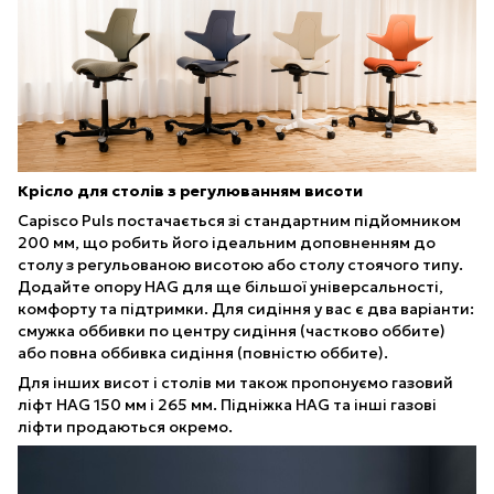
Крісло для столів з регулюванням висоти
Capisco Puls постачається зі стандартним підйомником
200 мм, що робить його ідеальним доповненням до
столу з регульованою висотою або столу стоячого типу.
Додайте опору HAG для ще більшої універсальності,
комфорту та підтримки. Для сидіння у вас є два варіанти:
смужка оббивки по центру сидіння (частково оббите)
або повна оббивка сидіння (повністю оббите).
Для інших висот і столів ми також пропонуємо газовий
ліфт HAG 150 мм і 265 мм. Підніжка HAG та інші газові
ліфти продаються окремо.