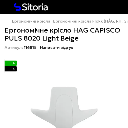
Ергономічні крісла
Ергономічні крісла Flokk (HÅG, RH, Gi
Ергономічне крісло HAG CAPISCO
PULS 8020 Light Beige
Артикул:
116818
Написати відгук
4
4