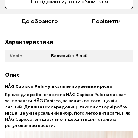
Повідомити, коли з'явиться
До обраного
Порівняти
Характеристики
Колір
Бежевий + білий
Опис
HÅG Capisco Puls - унікальне норвезьке крісло
Крісло для робочого стола HÅG Capisco Puls надає вам
усі переваги HÅG Capisco, за винятком того, що він
легший. Для жвавих середовищ, таких як творчі робочі
місця, це універсальний вибір. Його легко витирати, і, як і
HÅG Capisco, він ідеально підходить для столів із
регулюванням висоти.