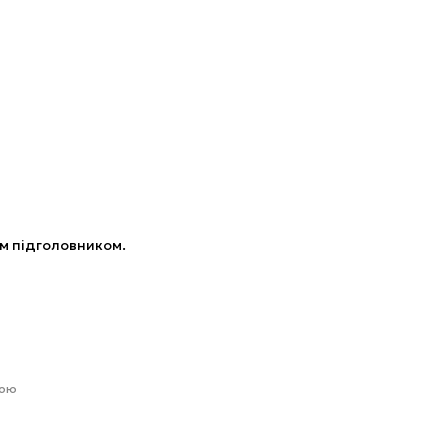
м підголовником.
гою