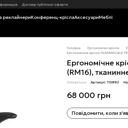
нформація
Договір публічної оферти
а реклайнери
Конференц-крісла
Аксесуари
Меблі
Головна
Ергономічні крісла
Е
Ергономічне крісло HUMANSCALE FR
Ергономічне к
(RM16), тканинн
Очікується
Артикул: 113890
На
68 000 грн
Повідомити, коли з'я