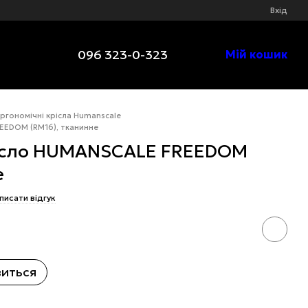
Вхід
096 323-0-323
Мій кошик
ргономічні крісла Humanscale
EEDOM (RM16), тканинне
рісло HUMANSCALE FREEDOM
е
писати відгук
виться