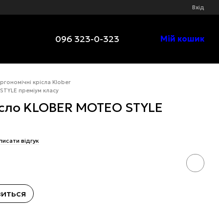
Вхід
096 323-0-323
Мій кошик
ргономічні крісла Klober
STYLE преміум класу
ісло KLOBER MOTEO STYLE
писати відгук
виться