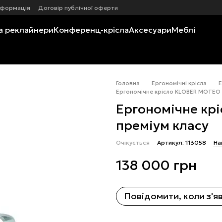
нформація
Договір публічної оферти
а реклайнери
Конференц-крісла
Аксесуари
Меблі
Головна
Ергономічні крісла
Е
Ергономічне крісло KLOBER MOTEO 
Ергономічне кр
преміум класу
Очікується
Артикул: 113058
На
138 000 грн
Повідомити, коли з'я