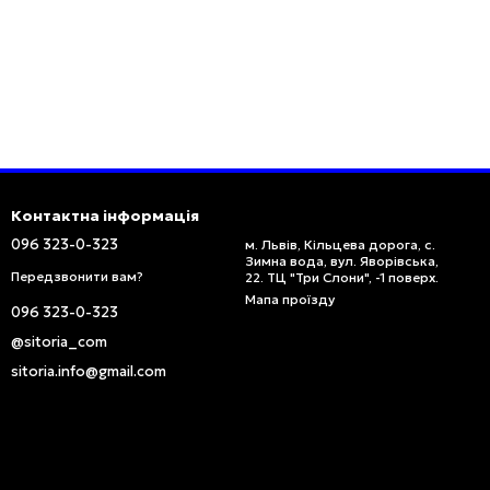
Контактна інформація
096 323-0-323
м. Львів, Кільцева дорога, с.
Зимна вода, вул. Яворівська,
Передзвонити вам?
22. ТЦ "Три Слони", -1 поверх.
Мапа проїзду
096 323-0-323
@sitoria_com
sitoria.info@gmail.com