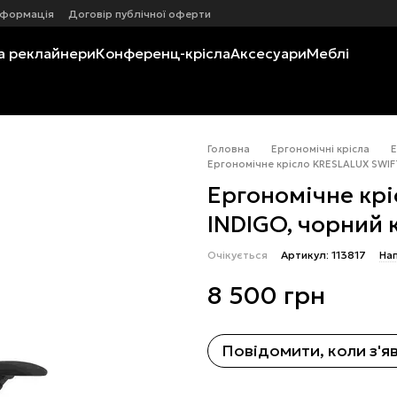
нформація
Договір публічної оферти
а реклайнери
Конференц-крісла
Аксесуари
Меблі
Головна
Ергономічні крісла
Е
Ергономічне крісло KRESLALUX SWIF
Ергономічне кр
INDIGO, чорний 
Очікується
Артикул: 113817
Нап
8 500 грн
Повідомити, коли з'я