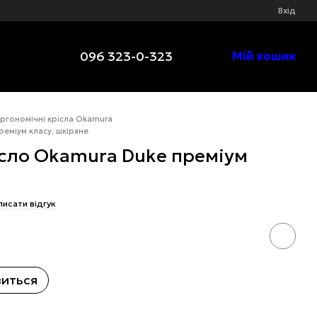
Вхід
096 323-0-323
Мій кошик
ргономічні крісла Okamura
еміум класу, шкіряне
ісло Okamura Duke преміум
писати відгук
виться