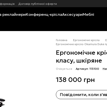
нформація
Договір публічної оферти
а реклайнери
Конференц-крісла
Аксесуари
Меблі
Головна
Ергономічні крісла
Е
Ергономічне крісло Okamura Duke пр
Ергономічне кр
класу, шкіряне
Очікується
Артикул: 113100
На
138 000 грн
Повідомити, коли з'я