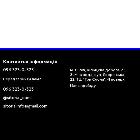
Контактна інформація
096 323-0-323
м. Львів, Кільцева дорога, с.
Зимна вода, вул. Яворівська,
Передзвонити вам?
22. ТЦ "Три Слони", -1 поверх.
Мапа проїзду
096 323-0-323
@sitoria_com
sitoria.info@gmail.com