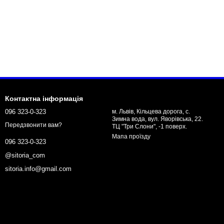
Контактна інформація
096 323-0-323
м. Львів, Кільцева дорога, с.
Зимна вода, вул. Яворівська, 22.
Передзвонити вам?
ТЦ "Три Слони", -1 поверх.
Мапа проїзду
096 323-0-323
@sitoria_com
sitoria.info@gmail.com