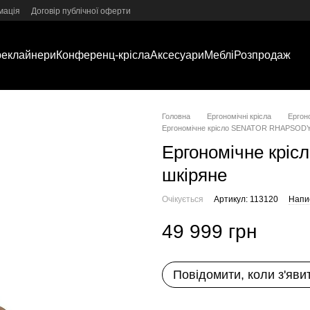
мація
Договір публічної оферти
реклайнери
Конференц-крісла
Аксесуари
Меблі
Розпродаж
Головна
Ергономічні крісла
Ергоно
Ергономічне крісло SENATOR RHAPSODY
Ергономічне кр
шкіряне
Очікується
Артикул: 113120
Напис
49 999 грн
Повідомити, коли з'яви