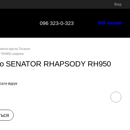
Вхід
096 323-0-323
Мій кошик
мічні крісла Torasen
 RH950 шкіряне
ісло SENATOR RHAPSODY RH950
ати відгук
ться