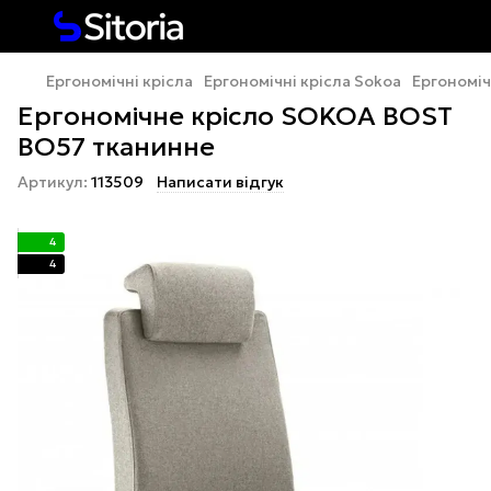
Ергономічні крісла
Ергономічні крісла Sokoa
Ергономі
Ергономічне крісло SOKOA BOST
BO57 тканинне
Артикул:
113509
Написати відгук
4
4