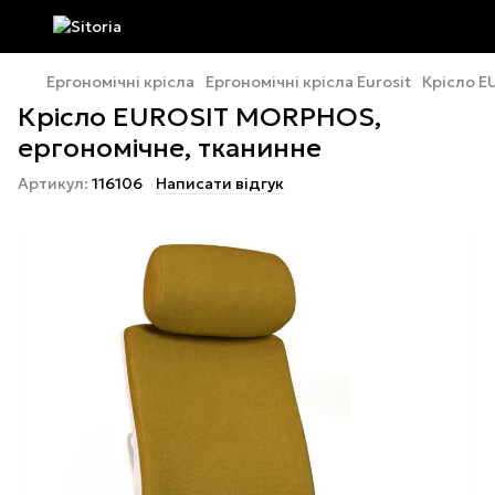
Ергономічні крісла
Ергономічні крісла Eurosit
Крісло E
Крісло EUROSIT MORPHOS,
ергономічне, тканинне
Артикул:
116106
Написати відгук