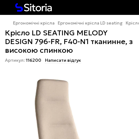
Ергономічні крісла
Ергономічні крісла LD seating
Крісл
Крісло LD SEATING MELODY
DESIGN 796-FR, F40-N1 тканинне, з
високою спинкою
Артикул:
116200
Написати відгук