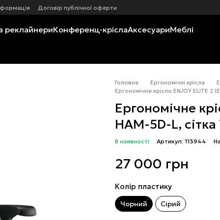
нформація
Договір публічної оферти
а реклайнери
Конференц-крісла
Аксесуари
Меблі
Головна
Ергономічні крісла
Е
Ергономічне крісло ENJOY ELITE 2 (E
Ергономічне крі
HAM-5D-L, сітка 
В наявності
Артикул: 113944
На
27 000 грн
Колір пластику
Чорний
Сірий