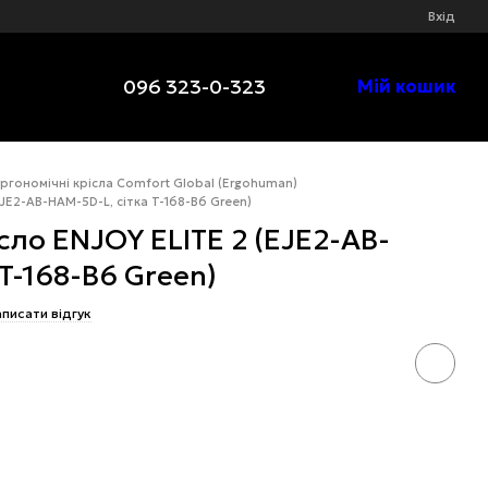
Вхід
096 323-0-323
Мій кошик
ргономічні крісла Comfort Global (Ergohuman)
JE2-AB-HAM-5D-L, сітка T-168-B6 Green)
сло ENJOY ELITE 2 (EJE2-AB-
T-168-B6 Green)
писати відгук