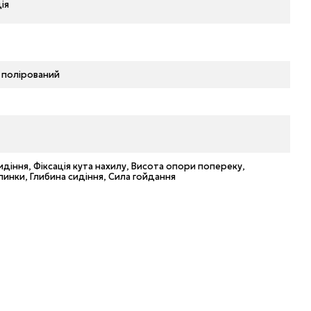
ія
 полірований
идіння, Фіксація кута нахилу, Висота опори попереку,
пинки, Глибина сидіння, Сила гойдання