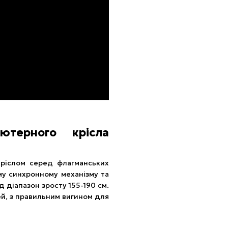
ютерного крісла
кріслом серед флагманських
у синхронному механізму та
д діапазон зросту 155-190 см.
лей, з правильним вигином для