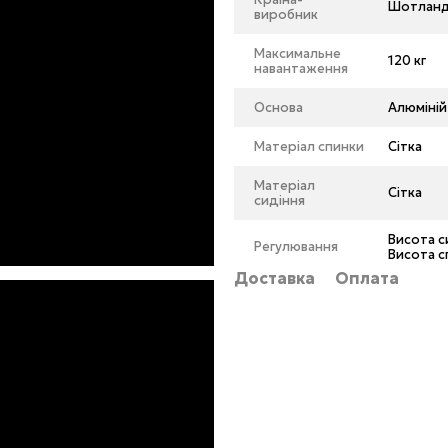
Шотланд
виробник
Максимальне
120 кг
навантаження
Основа
Алюміній
Матеріал спинки
Сітка
Матеріал
Сітка
сидіння
Висота с
Регулювання
Висота с
Доставка
Оплата