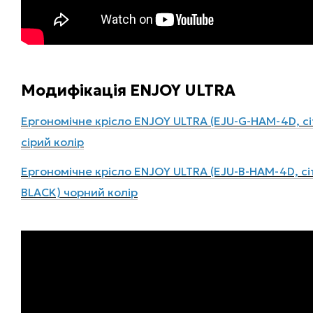
Модифікація ENJOY ULTRA
Ергономічне крісло ENJOY ULTRA (EJU-G-HAM-4D, сі
сірий колір
Ергономічне крісло ENJOY ULTRA (EJU-B-HAM-4D, сіт
BLACK) чорний колір