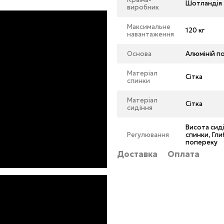
Шотландія
виробник
Максимальне
120 кг
навантаження
Основа
Алюміній п
Матеріал
Сітка
спинки
Матеріал
Сітка
сидіння
Висота сиді
Регулювання
спинки, Гли
попереку
Доставка
Оплата