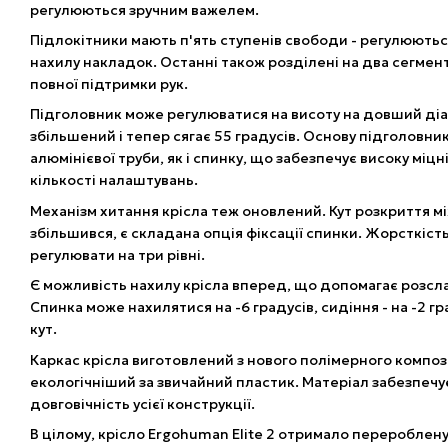
регулюються зручним важелем.
Підлокітники мають п'ять ступенів свободи - регулюються
нахилу накладок. Останні також розділені на два сегмент
повної підтримки рук.
Підголовник може регулюватися на висоту на довший діа
збільшений і тепер сягає 55 градусів. Основу підголовни
алюмінієвої труби, як і спинку, що забезпечує високу міцн
кількості налаштувань.
Механізм хитання крісла теж оновлений. Кут розкриття м
збільшився, є складана опція фіксації спинки. Жорсткіст
регулювати на три рівні.
Є можливість нахилу крісла вперед, що допомагає розсла
Спинка може нахилятися на -6 градусів, сидіння - на -2 г
кут.
Каркас крісла виготовлений з нового полімерного композ
екологічніший за звичайний пластик. Матеріал забезпечує 
довговічність усієї конструкції.
В цілому, крісло Ergohuman Elite 2 отримало перероблен