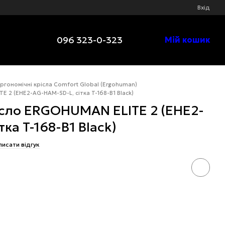
Вхід
096 323-0-323
Мій кошик
ргономічні крісла Comfort Global (Ergohuman)
 2 (EHE2-AG-HAM-5D-L, сітка T-168-B1 Black)
ісло ERGOHUMAN ELITE 2 (EHE2-
ка T-168-B1 Black)
писати відгук