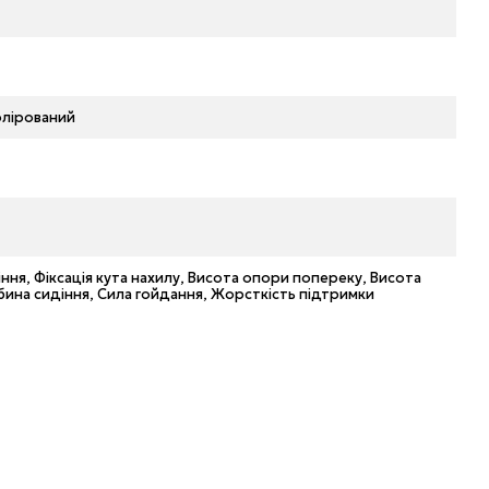
олірований
ння, Фіксація кута нахилу, Висота опори попереку, Висота
бина сидіння, Сила гойдання, Жорсткість підтримки