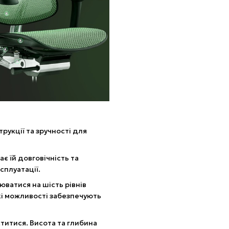
рукції та зручності для
є їй довговічність та
сплуатації.
юватися на шість рівнів
акі можливості забезпечують
титися. Висота та глибина