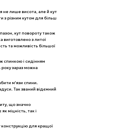
 не лише висота, але й кут
и з різним кутом для більш
пазон, кут повороту також
ка виготовлено з литої
ість та можливість більшої
іж спинкою і сидінням
ь року зараз можна
бити м'язи спини.
радуси. Так званий відємний
иту, що значно
як міцність, так і
у конструкцію для кращої