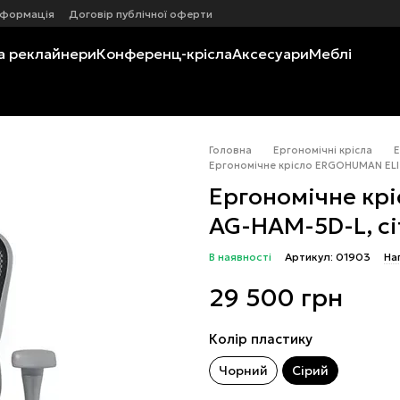
нформація
Договір публічної оферти
а реклайнери
Конференц-крісла
Аксесуари
Меблі
Головна
Ергономічні крісла
Е
Ергономічне крісло ERGOHUMAN ELITE
Ергономічне кр
AG-HAM-5D-L, сіт
В наявності
Артикул: 01903
На
29 500 грн
Колір пластику
Чорний
Сірий