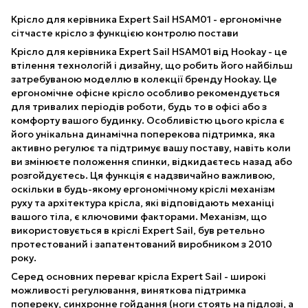
Крісло для керівника Expert Sail HSAM01 - ергономічне
сітчасте крісло з функцією контролю постави
Крісло для керівника Expert Sail HSAM01 від Hookay - це
втілення технологій і дизайну, що робить його найбільш
затребуваною моделлю в колекції бренду Hookay. Це
ергономічне офісне крісло особливо рекомендується
для тривалих періодів роботи, будь то в офісі або з
комфорту вашого будинку. Особливістю цього крісла є
його унікальна динамічна поперекова підтримка, яка
активно регулює та підтримує вашу поставу, навіть коли
ви змінюєте положення спинки, відкидаєтесь назад або
розгойдуєтесь. Ця функція є надзвичайно важливою,
оскільки в будь-якому ергономічному кріслі механізм
руху та архітектура крісла, які відповідають механіці
вашого тіла, є ключовими факторами. Механізм, що
використовується в кріслі Expert Sail, був ретельно
протестований і запатентований виробником з 2010
року.
Серед основних переваг крісла Expert Sail - широкі
можливості регулювання, виняткова підтримка
попереку, синхронне гойдання (ноги стоять на підлозі, а