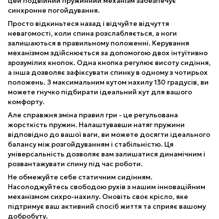
цей подвійний пружинний механізм забезпечує
синхронне погойдування.
Просто відкиньтеся назад і відчуйте відчуття
невагомості, коли спина розслабляється, а ноги
залишаються в правильному положенні. Керування
механізмом здійснюється за допомогою двох інтуїтивно
зрозумілих кнопок. Одна кнопка регулює висоту сидіння,
а інша дозволяє зафіксувати спинку в одному з чотирьох
положень. З максимальним кутом нахилу 130 градусів, ви
можете гнучко підбирати ідеальний кут для вашого
комфорту.
Але справжня зміна правил гри - це регульована
жорсткість пружин. Налаштувавши натяг пружини
відповідно до вашої ваги, ви можете досягти ідеального
балансу між розгойдуванням і стабільністю. Ця
універсальність дозволяє вам залишатися динамічним і
розвантажувати спину під час роботи.
Не обмежуйте себе статичним сидінням.
Насолоджуйтесь свободою рухів з нашим інноваційним
механізмом сихро-нахилу. Оновіть своє крісло, яке
підтримує ваш активний спосіб життя та сприяє вашому
добробуту.