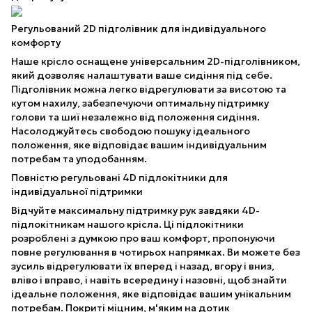
Регульований 2D підголівник для індивідуального
комфорту
Наше крісло оснащене універсальним 2D-підголівником,
який дозволяє налаштувати ваше сидіння під себе.
Підголівник можна легко відрегулювати за висотою та
кутом нахилу, забезпечуючи оптимальну підтримку
голови та шиї незалежно від положення сидіння.
Насолоджуйтесь свободою пошуку ідеального
положення, яке відповідає вашим індивідуальним
потребам та уподобанням.
Повністю регульовані 4D підлокітники для
індивідуальної підтримки
Відчуйте максимальну підтримку рук завдяки 4D-
підлокітникам нашого крісла. Ці підлокітники
розроблені з думкою про ваш комфорт, пропонуючи
повне регулювання в чотирьох напрямках. Ви можете без
зусиль відрегулювати їх вперед і назад, вгору і вниз,
вліво і вправо, і навіть всередину і назовні, щоб знайти
ідеальне положення, яке відповідає вашим унікальним
потребам. Покриті міцним, м'яким на дотик