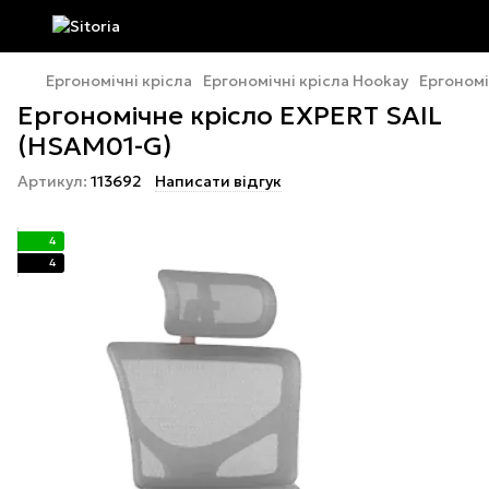
Ергономічні крісла
Ергономічні крісла Hookay
Ергономі
Ергономічне крісло EXPERT SAIL
(HSAM01-G)
Артикул:
113692
Написати відгук
4
4