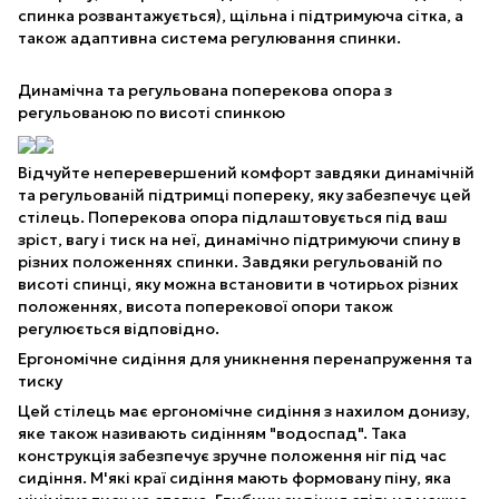
спинка розвантажується), щільна і підтримуюча сітка, а
також адаптивна система регулювання спинки.
Динамічна та регульована поперекова опора з
регульованою по висоті спинкою
Відчуйте неперевершений комфорт завдяки динамічній
та регульованій підтримці попереку, яку забезпечує цей
стілець. Поперекова опора підлаштовується під ваш
зріст, вагу і тиск на неї, динамічно підтримуючи спину в
різних положеннях спинки. Завдяки регульованій по
висоті спинці, яку можна встановити в чотирьох різних
положеннях, висота поперекової опори також
регулюється відповідно.
Ергономічне сидіння для уникнення перенапруження та
тиску
Цей стілець має ергономічне сидіння з нахилом донизу,
яке також називають сидінням "водоспад". Така
конструкція забезпечує зручне положення ніг під час
сидіння. М'які краї сидіння мають формовану піну, яка