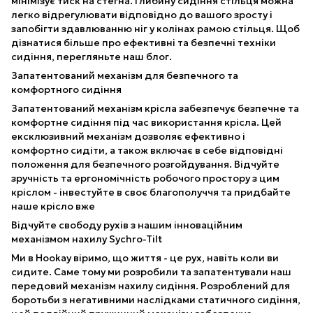
мінімізує тиск на стегна. Глибину сидіння стільця можна
легко відрегулювати відповідно до вашого зросту і
запобігти здавлюванню ніг у колінах рамою стільця. Щоб
дізнатися більше про ефективні та безпечні техніки
сидіння, перегляньте наш блог.
Запатентований механізм для безпечного та
комфортного сидіння
Запатентований механізм крісла забезпечує безпечне та
комфортне сидіння під час використання крісла. Цей
ексклюзивний механізм дозволяє ефективно і
комфортно сидіти, а також включає в себе відповідні
положення для безпечного розгойдування. Відчуйте
зручність та ергономічність робочого простору з цим
кріслом - інвестуйте в своє благополуччя та придбайте
наше крісло вже
Відчуйте свободу рухів з нашим інноваційним
механізмом нахилу Sychro-Tilt
Ми в Hookay віримо, що життя - це рух, навіть коли ви
сидите. Саме тому ми розробили та запатентували наш
передовий механізм нахилу сидіння. Розроблений для
боротьби з негативними наслідками статичного сидіння,