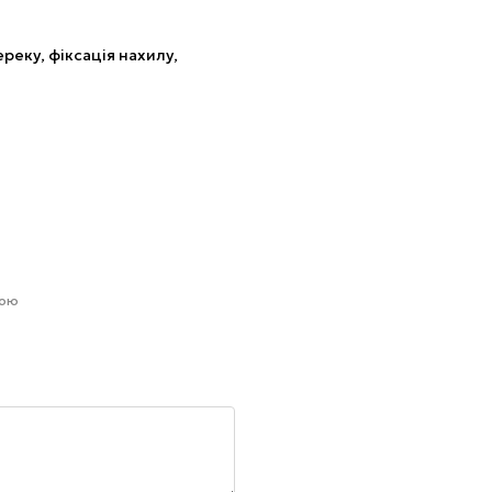
реку, фіксація нахилу,
гою