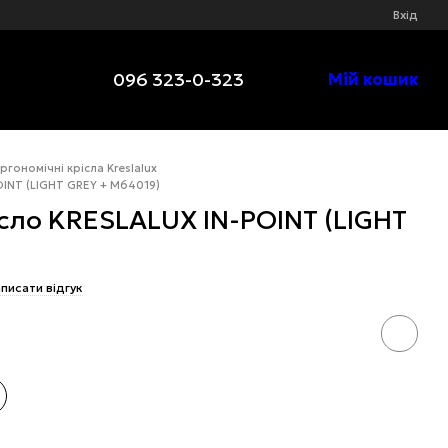
Вхід
096 323-0-323
Мій кошик
ргономічні крісла Kreslalux
OINT (LIGHT GREY + M64019)
сло KRESLALUX IN-POINT (LIGHT
писати відгук