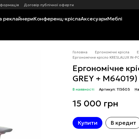
нформація
Договір публічної оферти
а реклайнери
Конференц-крісла
Аксесуари
Меблі
Головна
Ергономічні крісла
Е
Ергономічне крісло KRESLALUX IN-P
Ергономічне крі
GREY + M64019)
В наявності
Артикул: 113603
На
15 000 грн
Купити
В кредит