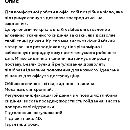
Опис
Для комфортної роботи в офісі тобі потрібне крісло, яке
підтримує спину та дозволяє зосередитись на
завданнях.
Це ергономічне крісло від Kreslalux виготовлене з
алюмінію, тканинного сидіння та сітки, яка дозволяє
твоїй спині дихати. Крісло має високоякісний м'який
матеріал, що розподіляє вагу тіла рівномірно і
забезпечує природну позу протягом усього робочого
дня. М'яке сидіння з тканини підтримує природну
поставу. Безліч функцій регулювання дозволять
підібрати ідеальне положення для кожного. Ідеальне
рішення для офісу за доступну ціну.
Оббивка: спинка – сітка, сидіння – тканина.
Механізм: синхронний.
Регулювання: фіксаціягойдання в 4 позиціях; глибина
сидіння; висота посадки; жорсткість гойдання; висота
поперекової підтримки.
Підголовник: регульований.
Підлокітники: 4D.
Гарантія: 2 роки.