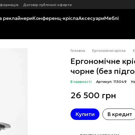
нформація
Договір публічної оферти
а реклайнери
Конференц-крісла
Аксесуари
Меблі
Головна
Ергономічні крісла
Е
Ергономічне крі
чорне (без підг
В наявності
Артикул: 113049
На
26 500 грн
Купити
В кредит