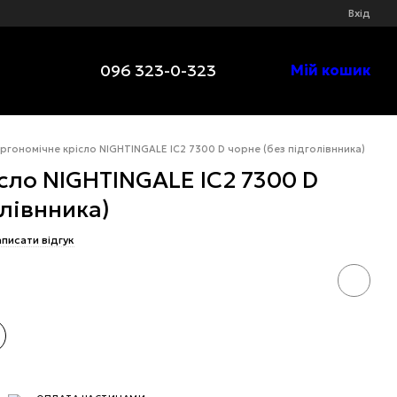
Вхід
096 323-0-323
Мій кошик
ргономічне крісло NIGHTINGALE IC2 7300 D чорне (без підголівнника)
сло NIGHTINGALE IC2 7300 D
олівнника)
писати відгук