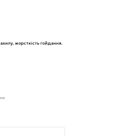
нахилу, жорсткість гойдання.
гою