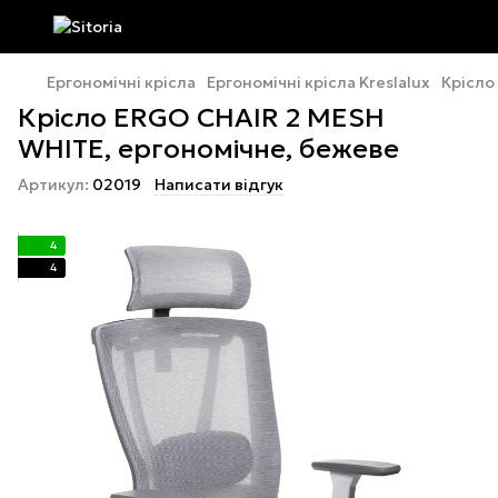
Ергономічні крісла
Ергономічні крісла Kreslalux
Крісло
Крісло ERGO CHAIR 2 MESH
WHITE, ергономічне, бежеве
Артикул:
02019
Написати відгук
4
4