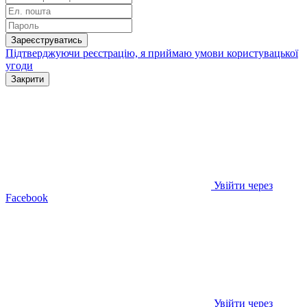
Зареєструватись
Підтверджуючи реєстрацію, я приймаю умови
користувацької
угоди
Закрити
Увійти через
Facebook
Увійти через